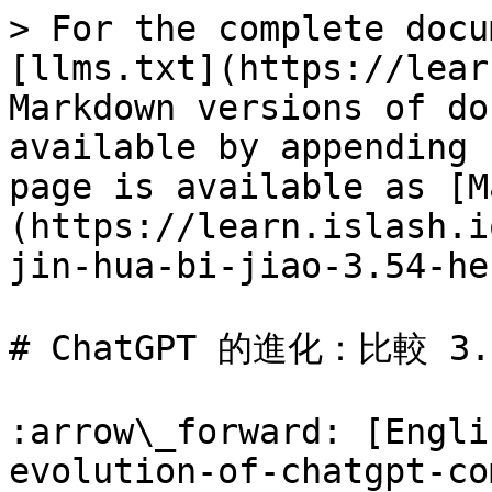
> For the complete docu
[llms.txt](https://lear
Markdown versions of do
available by appending 
page is available as [M
(https://learn.islash.i
jin-hua-bi-jiao-3.54-he
# ChatGPT 的進化：比較 3.
:arrow\_forward: [Engli
evolution-of-chatgpt-co