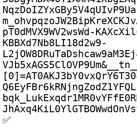
NqzDoIZYxGBy5V4qUIvP9Ua
m_ohvpqzoJW2BipKreXCKJv
pT0dMVX9WV2wsWd-KAXcXil
KBBXd7Nb8LI18d2w9-
L2jOW8DRuTaDshcaw9aM3Ej
VJb5xAGS5ClOVP9Um&__tn_
[0]=AT0AKJ3bY0vxQrY6T30
Q6EyFBr6kRNjngZodZ1YFQL
bqk_LukExqdr1MR0vYFfE0R
JhAxq4KiL0YlGTBOWwdOnVs