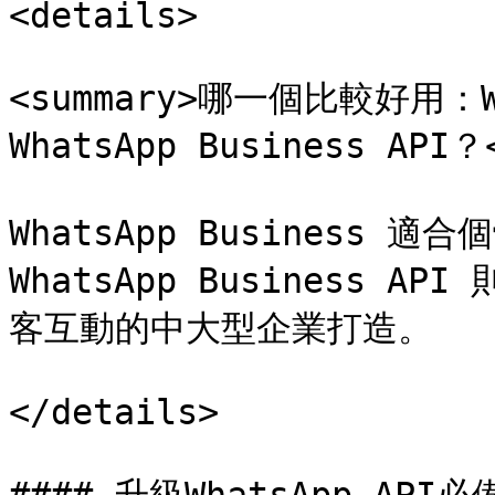
<details>

<summary>哪一個比較好用：Wha
WhatsApp Business API？<
WhatsApp Business 
WhatsApp Business
客互動的中大型企業打造。

</details>
