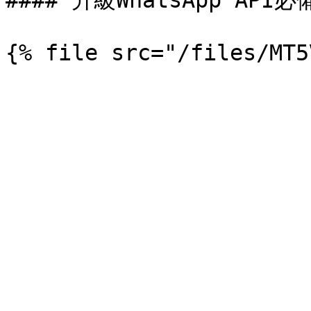
#### 升級WhatsApp AP