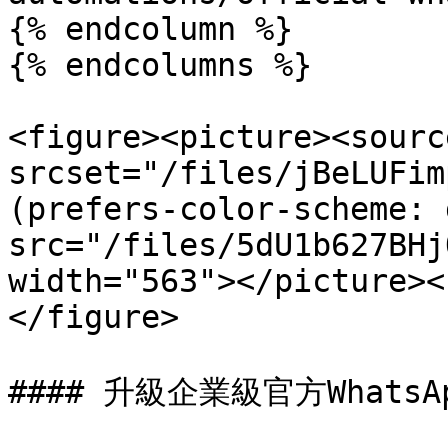
{% endcolumn %}

{% endcolumns %}

<figure><picture><source
srcset="/files/jBeLUFim
(prefers-color-scheme: 
src="/files/5dU1b627BHj
width="563"></picture><
</figure>

#### 升級企業級官方Whats