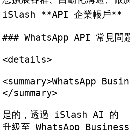
iSlash **API 企業帳戶
### WhatsApp API 常見問題
<details>

<summary>WhatsApp Bu
</summary>

是的，透過 iSlash AI 
升級至 WhatsApp Busin