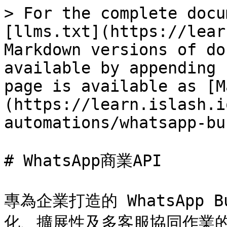
> For the complete docu
[llms.txt](https://lear
Markdown versions of do
available by appending 
page is available as [M
(https://learn.islash.i
automations/whatsapp-bu
# WhatsApp商業API

專為企業打造的 WhatsApp 
化、擴展性及多客服協同作業的需