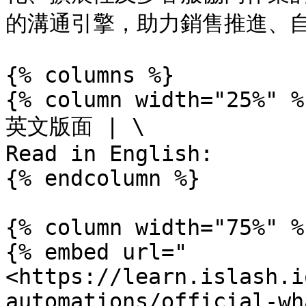
的溝通引擎，助力銷售推進、自
{% columns %}

{% column width="25%" %}
英文版面 | \

Read in English:

{% endcolumn %}

{% column width="75%" %}
{% embed url="
<https://learn.islash.i
automations/official-wh