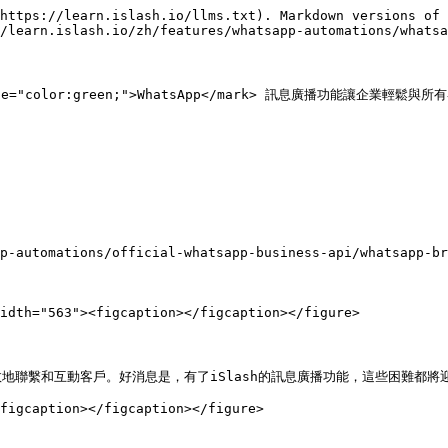
https://learn.islash.io/llms.txt). Markdown versions of 
/learn.islash.io/zh/features/whatsapp-automations/whatsa
yle="color:green;">WhatsApp</mark> 訊息廣播功能讓
p-automations/official-whatsapp-business-api/whatsapp-br
idth="563"><figcaption></figcaption></figure>

聯繫和互動客戶。好消息是，有了iSlash的訊息廣播功能，這些困難都將迎
figcaption></figcaption></figure>
