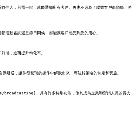
勾選收件人，只需一鍵，就能通知所有客戶。再也不必為了聯繫客戶而頭痛，將
促銷活動咨詢還是節日問候，都能讓客戶感受到您的用心。

好感，進而提升轉化率。

自動發送，讓你從繁瑣的操作中解脫出來，專注於策略的制定和實施。

r-guide/broadcasting)，具有許多特別功能，使其成為企業和營銷人員的得力