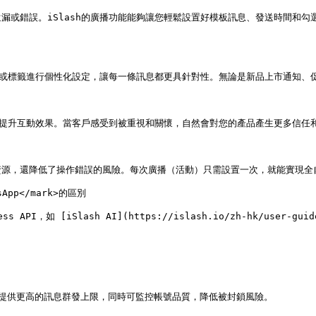
漏或錯誤。iSlash的廣播功能能夠讓您輕鬆設置好模板訊息、發送時間和
，或標籤進行個性化設定，讓每一條訊息都更具針對性。無論是新品上市通知、
，提升互動效果。當客戶感受到被重視和關懷，自然會對您的產品產生更多信任和
源，還降低了操作錯誤的風險。每次廣播（活動）只需設置一次，就能實現全
sApp</mark>的區別

 API，如 [iSlash AI](https://islash.io/zh-hk/use
 API 提供更高的訊息群發上限，同時可監控帳號品質，降低被封鎖風險。
