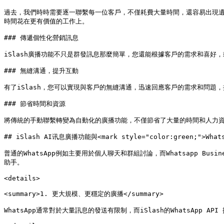
過去，我們時時需要逐一聯繫每一位客戶，不僅耗費大量時間，還容易出現遺
時間花在更有價值的工作上。

### 傳遞個性化營銷訊息

iSlash廣播功能不只是群發訊息那麼簡單，您還能根據客戶的需求和喜好
### 無縫溝通，提升互動

有了iSlash，您可以實現與客戶的無縫溝通，迅速回應客戶的需求和問題
### 節省時間和資源

將傳統的手動聯繫轉變為自動化的廣播功能，不僅節省了大量的時間和人力資
## iSlash AI讯息廣播功能與<mark style="color:green;">What
普通的WhatsApp例如主要用於個人聊天和群組討論，而Whatsapp Business
助手。

<details>

<summary>1. 更大規模、更穩定的廣播</summary>

WhatsApp通常對於大量訊息的發送有限制，而iSlash的WhatsApp