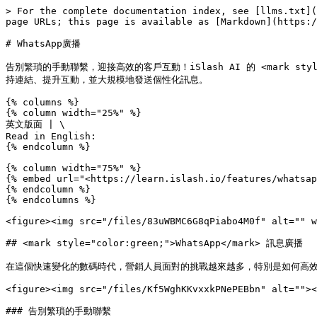
> For the complete documentation index, see [llms.txt](
page URLs; this page is available as [Markdown](https:/
# WhatsApp廣播

告別繁瑣的手動聯繫，迎接高效的客戶互動！iSlash AI 的 <mark st
持連結、提升互動，並大規模地發送個性化訊息。

{% columns %}

{% column width="25%" %}

英文版面 | \

Read in English:

{% endcolumn %}

{% column width="75%" %}

{% embed url="<https://learn.islash.io/features/whatsap
{% endcolumn %}

{% endcolumns %}

<figure><img src="/files/83uWBMC6G8qPiabo4M0f" alt="" w
## <mark style="color:green;">WhatsApp</mark> 訊息廣播

在這個快速變化的數碼時代，營銷人員面對的挑戰越來越多，特別是如何高效地
<figure><img src="/files/Kf5WghKKvxxkPNePEBbn" alt=""><
### 告別繁瑣的手動聯繫
