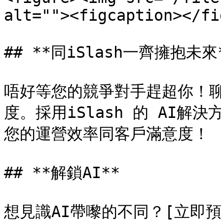
alt=""><figcaption></fi
## **同iSlash一齊擁抱未來*
唔好等您的競爭對手趕超你！聊
度。採用iSlash 的 AI
您的運營效率同客戶滿意度！

## **解鎖AI**

想見識AI帶嚟的不同？[立即預約