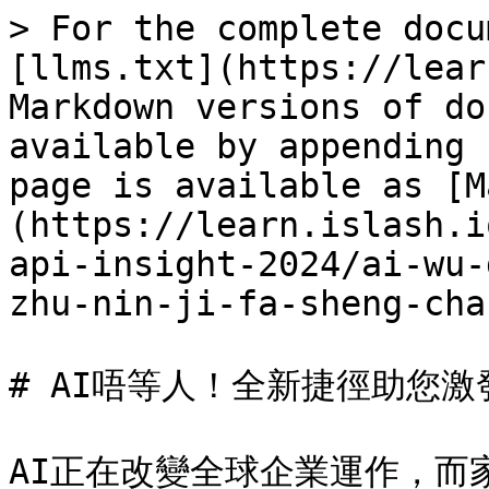
> For the complete docu
[llms.txt](https://lear
Markdown versions of do
available by appending 
page is available as [M
(https://learn.islash.i
api-insight-2024/ai-wu-
zhu-nin-ji-fa-sheng-cha
# AI唔等人！全新捷徑助您激
AI正在改變全球企業運作，而