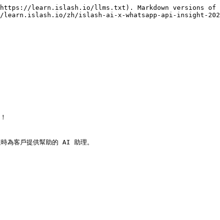
https://learn.islash.io/llms.txt). Markdown versions of 
/learn.islash.io/zh/islash-ai-x-whatsapp-api-insight-202


！

為客戶提供幫助的 AI 助理。
