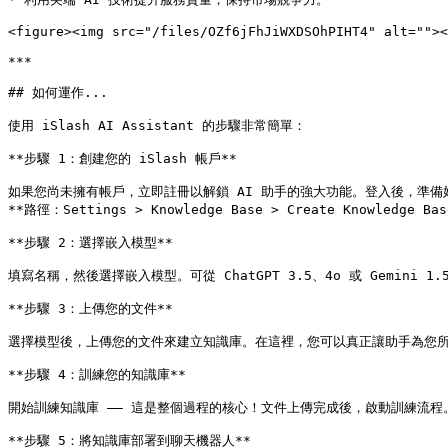
<figure><img src="/files/OZf6jFhJiWXDSOhPIHT4" alt=""><
***

## 如何運作...

使用 iSlash AI Assistant 的步驟非常簡單：

**步驟 1：創建您的 iSlash 帳戶**

如果您尚未擁有帳戶，立即註冊以解鎖 AI 助手的強大功能。登入後，準備好設
**路徑：Settings > Knowledge Base > Create Knowledge Base
**步驟 2：選擇嵌入模型**

填寫名稱，然後選擇嵌入模型。可從 ChatGPT 3.5、4o 或 Gemini
**步驟 3：上傳您的文件**

選擇模型後，上傳您的文件來建立知識庫。在這裡，您可以真正讓助手為您所用
**步驟 4：訓練您的知識庫**

開始訓練知識庫 —— 這是整個過程的核心！文件上傳完成後，啟動訓練流程
**步驟 5：將知識庫部署到聊天機器人**
