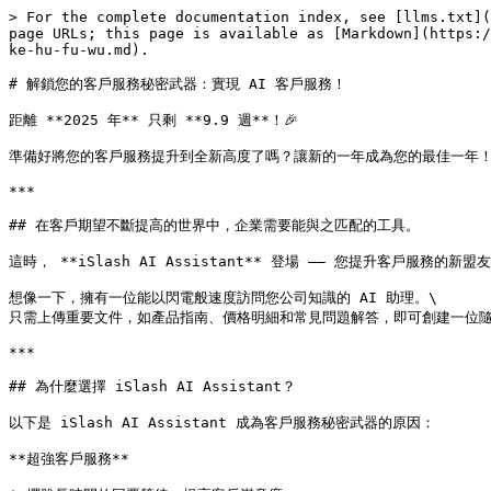
> For the complete documentation index, see [llms.txt](
page URLs; this page is available as [Markdown](https:/
ke-hu-fu-wu.md).

# 解鎖您的客戶服務秘密武器：實現 AI 客戶服務！

距離 **2025 年** 只剩 **9.9 週**！🎉

準備好將您的客戶服務提升到全新高度了嗎？讓新的一年成為您的最佳一年！
***

## 在客戶期望不斷提高的世界中，企業需要能與之匹配的工具。

這時， **iSlash AI Assistant** 登場 —— 您提升客戶服務的新盟友
想像一下，擁有一位能以閃電般速度訪問您公司知識的 AI 助理。\

只需上傳重要文件，如產品指南、價格明細和常見問題解答，即可創建一位隨時
***

## 為什麼選擇 iSlash AI Assistant？

以下是 iSlash AI Assistant 成為客戶服務秘密武器的原因：

**超強客戶服務**
