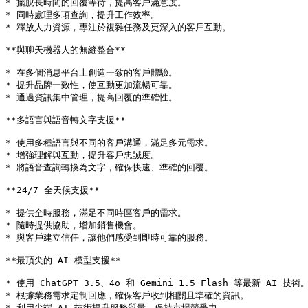
* 擺脫長時間的回覆等待，提高客戶滿意度。

* 同時處理多項查詢，提升工作效率。

* 釋放人力資源，專注於複雜任務及更深入的客戶互動。

**與聊天機器人的無縫整合**

* 在多個消息平台上創造一致的客戶體驗。

* 提升品牌一致性，使互動更加流暢可靠。

* 通過資訊集中管理，提高回覆的準確性。

**多語言與語音轉文字支援**

* 使用多種語言與不同的客戶溝通，滿足多元需求。

* 增強理解與互動，提升客戶忠誠度。

* 將語音查詢轉換為文字，確保快速、準確的回覆。

**24/7 全天候支援**

* 提供全時服務，滿足不同時區客戶的需求。

* 隨時提供協助，增加銷售機會。

* 與客戶建立信任，讓他們感受到即時可靠的服務。

**最頂尖的 AI 模型支援**

* 使用 ChatGPT 3.5、4o 和 Gemini 1.5 Flash 等最新 AI 技術。
* 根據業務需求定制回應，確保客戶收到相關且準確的資訊。

* 利用尖端 AI 技術提升服務質量，保持市場競爭力。
