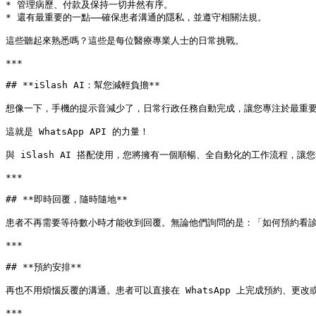
* 管理病歷、付款及保持一切井然有序。

* 還有最重要的一點——確保患者溝通的隱私，並遵守相關法規。

這些聽起來熟悉嗎？這些是每位醫療專業人士的日常挑戰。

***

## **iSlash AI：幫您減輕負擔**

想像一下，手機的提示音減少了，日常行政任務自動完成，讓您專注於最重要的
這就是 WhatsApp API 的力量！

與 iSlash AI 搭配使用，您將擁有一個順暢、全自動化的工作流程，讓
***

## **即時回覆，隨時隨地**

患者不再需要等待數小時才能收到回覆。無論他們詢問的是：「如何預約看診？」
***

## **預約安排**

再也不用煩惱反覆的溝通。患者可以直接在 WhatsApp 上完成預約、更
***
