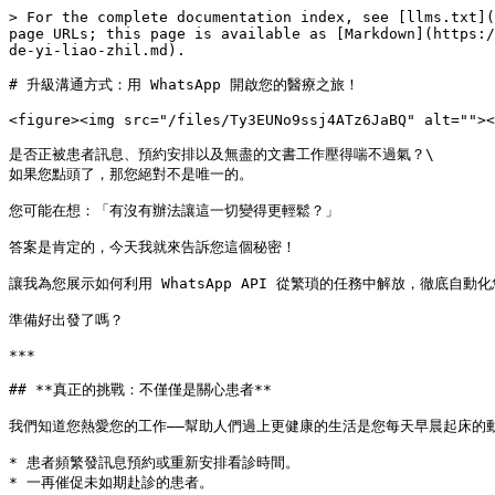
> For the complete documentation index, see [llms.txt](
page URLs; this page is available as [Markdown](https:/
de-yi-liao-zhil.md).

# 升級溝通方式：用 WhatsApp 開啟您的醫療之旅！

<figure><img src="/files/Ty3EUNo9ssj4ATz6JaBQ" alt=""><
是否正被患者訊息、預約安排以及無盡的文書工作壓得喘不過氣？\

如果您點頭了，那您絕對不是唯一的。

您可能在想：「有沒有辦法讓這一切變得更輕鬆？」

答案是肯定的，今天我就來告訴您這個秘密！

讓我為您展示如何利用 WhatsApp API 從繁瑣的任務中解放，徹底自動化
準備好出發了嗎？

***

## **真正的挑戰：不僅僅是關心患者**

我們知道您熱愛您的工作——幫助人們過上更健康的生活是您每天早晨起床的
* 患者頻繁發訊息預約或重新安排看診時間。

* 一再催促未如期赴診的患者。
