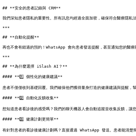
## **安全的患者記錄與 CRM**

我們深知患者隱私的重要性。所有訊息均經過全面加密，確保符合醫療隱私法
***

## **自動化提醒**

再也不會有錯過的預約！WhatsApp 會向患者發送提醒，甚至通知您的醫
***

## **為什麼選擇 iSlash AI？**

#### **1️⃣ 個性化的健康建議**

患者不僅僅收到基礎回覆。我們確保他們獲得量身打造的健康建議與提醒，幫
#### **2️⃣ 自動化反饋收集**

想知道患者看診後的感受嗎？我們的聊天機器人會自動追蹤並收集反饋，讓您
#### **3️⃣ 健康計劃更簡單**

有針對患者的看診後健康計劃嗎？直接通過 WhatsApp 發送。患者能清楚