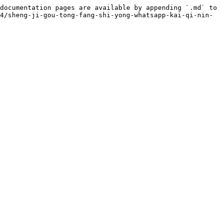
documentation pages are available by appending `.md` to 
4/sheng-ji-gou-tong-fang-shi-yong-whatsapp-kai-qi-nin-