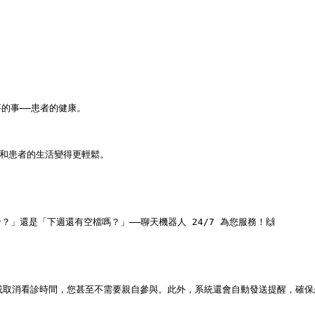
事——患者的健康。

您和患者的生活變得更輕鬆。

還是「下週還有空檔嗎？」——聊天機器人 24/7 為您服務！🙌

改或取消看診時間，您甚至不需要親自參與。此外，系統還會自動發送提醒，確保患