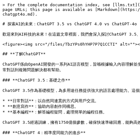
> For the complete documentation index, see [llms.txt](
page URLs; this page is available as [Markdown](https:/
chatgpt4o.md).

# 探索AI的未來：ChatGPT 3.5 vs ChatGPT 4.0 vs ChatGPT-4o

歡迎來到AI科技的未來！在這篇文章裡面，我們會深入探討ChatGPT 3.5、
<figure><img src="/files/TbzYPs0hYHP7P7Q1CCTI" alt=""><
## **了解ChatGPT**

ChatGPT係由OpenAI開發的一系列AI語言模型，旨喺根據輸入內容
常對話到複雜問題解決都有幫助。

### **ChatGPT 3.5：基礎之作**

ChatGPT 3.5作為基礎模型，為多用途任務提供強大的語言處理能力。
* **日常對話**：以自然同連貫的方式與用戶交流。

* **創意寫作**：協助內容創作同構思。

* **基本編程**：解答編程疑問，處理簡單的編程任務。

ChatGPT 3.5經過訓練，擁有1750億個參數，確保快速準確回應，能
### **ChatGPT 4：精準度同能力的進步**
