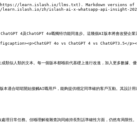
https://learn.islash.io/llms.txt). Markdown versions of 
/learn.islash.io/zh/islash-ai-x-whatsapp-api-insight-202
ChatGPT 4及ChatGPT 4o嘅獨特功能同進步。這幾個AI版本將會改變企
figcaption><p>ChatGPT 4o vs ChatGPT 4 vs ChatGPT3.5</p><
理解並生成類似人類的文本。每一個版本都喺前代基礎上進行改進，加入更多數據、優
這個版本適合啱啱開始接觸AI嘅用戶，能夠提供穩定同準確的客戶互動。其設計用途
夠高效處理日常任務。但喺理解複雜查詢同維持長對話準確性方面，仍然有局限性。
