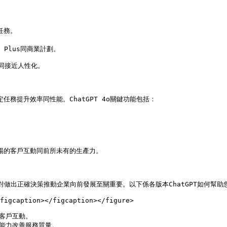
務。

Plus同商業計劃。

同接近人性化。

任務提升效率同性能。ChatGPT 4o關鍵功能包括：

流暢的客戶互動同前所未有的生產力。

做出正確決策推動企業向前發展至關重要。以下係各版本ChatGPT如何幫助您
figcaption></figcaption></figure>

客戶互動。

動能力改善服務質量。
