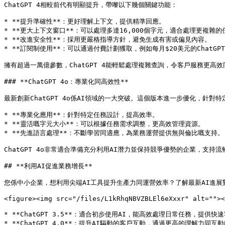
ChatGPT 4相較前代有明顯提升，帶嚟以下幾個關鍵功能：

* **提升準確性**：更好理解上下文，提供精準回應。

* **更大上下文窗口**：可以處理多達16,000個字元，適合處理更複雜的任
* **改進安全性**：採用更嚴格指導方針，避免生成有害或偏見內容。

* **訂閱制使用**：可以通過付費計劃獲取，例如每月$20美元的ChatGPT 
擁有超過一萬億參數，ChatGPT 4能輕鬆處理複雜查詢，令客戶服務更高效
### **ChatGPT 4o：專業化同高效性**

最新創新ChatGPT 4o係AI領域的一大突破。這個版本進一步優化，針對特定
* **專業化應用**：針對特定任務設計，提高效率。

* **靈活嘅字元大小**：可以根據任務需求調整，更高效管理資源。

* **先進語言處理**：不斷學習同適應，為業務運營提供無與倫比嘅支持。

ChatGPT 4o非常適合準備充分利用AI潛力並保持競爭優勢的企業，支持
## **利用AI促進業務增長**

您係中小企業，想利用尖端AI工具提升生產力同運營效率？了解最新AI進展對
<figure><img src="/files/L1kRhqNBVZBLEl6eXxxr" alt=""><
* **ChatGPT 3.5**：適合初步使用AI，能高效處理日常任務，提供快速
* **ChatGPT 4.0**：提升AI驅動的客戶互動，通過更高的理解力同互