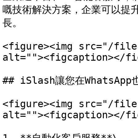
嘅技術解決方案，企業可以提
長。

<figure><img src="/file
alt=""><figcaption></fi
## iSlash讓您在WhatsAp
<figure><img src="/file
alt=""><figcaption></fi