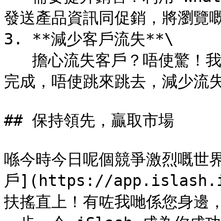
發送產品資訊同促銷，將瀏覽嘅
3. **減少客戶流失**\

   擔心流失客戶？唔使驚！我哋確保所有交易都喺 WhatsApp 裡
完成，唔使跳來跳去，減少流失
## 保持領先，贏取市場

喺今時今日呢個競爭激烈嘅世
戶](https://app.islas
扶搖直上！有咗我哋係您身邊