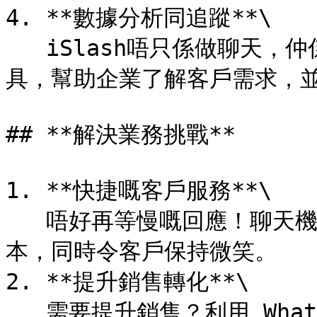
4. **數據分析同追蹤**\

   iSlash唔只係做聊天，仲係數據分析高手。通過系統分析工
具，幫助企業了解客戶需求，並
## **解決業務挑戰**

1. **快捷嘅客戶服務**\

   唔好再等慢嘅回應！聊天機械人快如閃電，幫你節省時間同成
本，同時令客戶保持微笑。

2. **提升銷售轉化**\

   需要提升銷售？利用 WhatsApp API 嘅神奇功能，你可以即刻