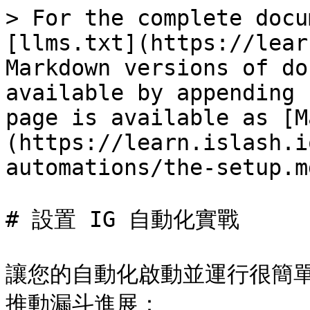
> For the complete docu
[llms.txt](https://lear
Markdown versions of do
available by appending 
page is available as [M
(https://learn.islash.i
automations/the-setup.md
# 設置 IG 自動化實戰

讓您的自動化啟動並運行很簡
推動漏斗進展：
